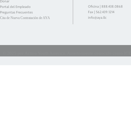
Donar
Oficina |
888.438.0868
Portal del Empleado
Fax | 562.439.1214
Preguntas Frecuentes
info@aya.llc
Cita de Nueva Contratación de AYA
©
2025 por Action Youth America. Anteriormente conocido como ICES E