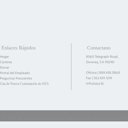
Enlaces Rápidos
Contactano
Hogar
8060 Telegraph Road,
Carreras
Downey, CA 90240
Donar
Oficina |
888.438.0868
Portal del Empleado
Fax | 562.439.1214
Preguntas Frecuentes
info@aya.llc
Cita de Nueva Contratación de AYA
©
2025 por Action Youth America. Anteriormente conocido como ICES E